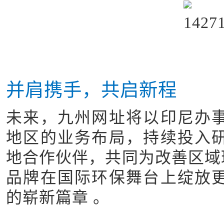
并肩携手，共启新程
未来，九州网址将以印尼办
地区的业务布局，持续投入
地合作伙伴，共同为改善区域
品牌在国际环保舞台上绽放
的崭新篇章 。