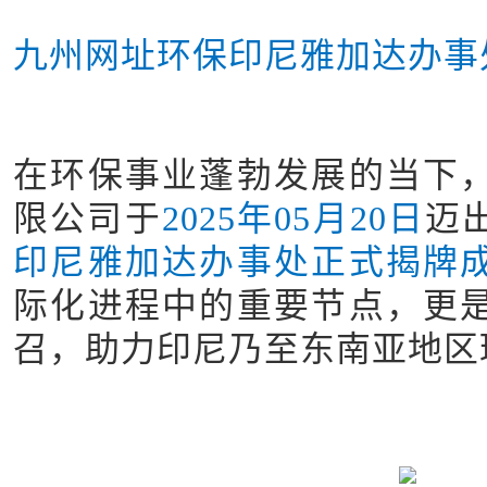
九州网址环保印尼雅加达办事
在环保事业蓬勃发展的当下
限公司于
2025年05月20日
迈
印尼雅加达办事处正式揭牌
际化进程中的重要节点，更
召，助力印尼乃至东南亚地区