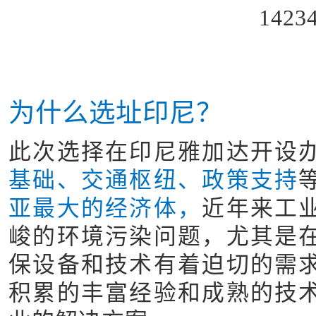
为什么选址印尼？
此次选择在印尼雅加达开设
基础、交通枢纽、政策支持
亚最大的经济体，
近年来工
峻的环境污染问题，尤其是
保设备和技术有着迫切的需
积累的丰富经验和成熟的技