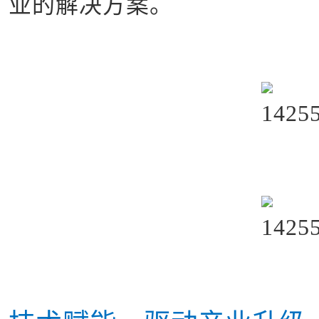
业的解决方案。