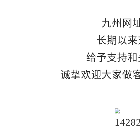
九州网
长期以来
给予支持和
诚挚欢迎大家做