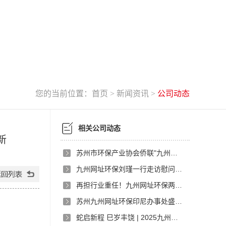
您的当前位置：
首页
>
新闻资讯
>
公司动态
相关公司动态
新
苏州市环保产业协会侨联"九州网址环保之夜"新春年会圆满举行
九州网址环保刘瑾一行走访慰问唯亭街道区域性养老服务中心
再担行业重任！九州网址环保两位高管入选国家级标委会，持续引领大气净化标准革新
苏州九州网址环保印尼办事处盛大启幕，共绘环保新蓝图
蛇启新程 巳岁丰饶 | 2025九州网址环保开工大吉！