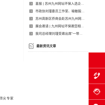
喜报 | 苏州九州网址环保入选企业“三化”建设优秀案例
市政协刘瑾委员工作室、喻敏毅吴嘉元联合委员工作室开展联动履职
苏州高新区侨商会赴苏州九州网址环保调研
展会邀请 | 九州网址环保邀您相约Construction Indonesia 2024！
我司总经理刘瑾受邀出席“一带一路绿色之路环保企业出海专题研讨会”并发表演讲
最新资讯文章
域顶尖专家